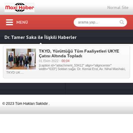
Normal Site
MENÜ
Dr. Tamer Saka ile İlişkili Haberler
TKYD, Yürüttüğü Tüm Faaliyetleri UKYE
Çatısı Altında Topladı
01 Ekim 2022 -
00:04
[caption id="attachment_53412" align="aligncenter"
width="633"] Soldan sağa: Dr. Kemal Erol, Av. Nihal Mashaki,
TKYD UK ...
© 2023 Tüm Hakları Saklıdır .