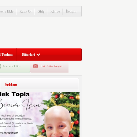
itene Ekle
Kayıt Ol
Giriş
Künye
İletişim
l Toplum
Diğerleri
Gazete Oku!
Eski Site Arşivi
Reklam