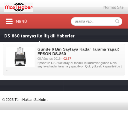
Normal Site
MENÜ
DS-860 tarayıcı ile İlişkili Haberler
Günde 6 Bin Sayfaya Kadar Tarama Yapar:
EPSON DS-860
08 Ağustos 2016 -
02:57
Epson’un DS-860 tarayıcı modeli ile kurumlar günde 6 bin
sayfaya kadar tarama yapabiliyor. Çok yüksek kapasiteli bu t
...
© 2023 Tüm Hakları Saklıdır .