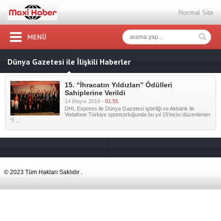
Normal Site
MENÜ
Dünya Gazetesi ile İlişkili Haberler
15. “İhracatın Yıldızları” Ödülleri
Sahiplerine Verildi
14 Mayıs 2016 -
01:55
DHL Express ile Dünya Gazetesi işbirliği ve Akbank ile
Vodafone Türkiye sponsorluğunda bu yıl 15’incisi düzenlenen
“İ ...
© 2023 Tüm Hakları Saklıdır .