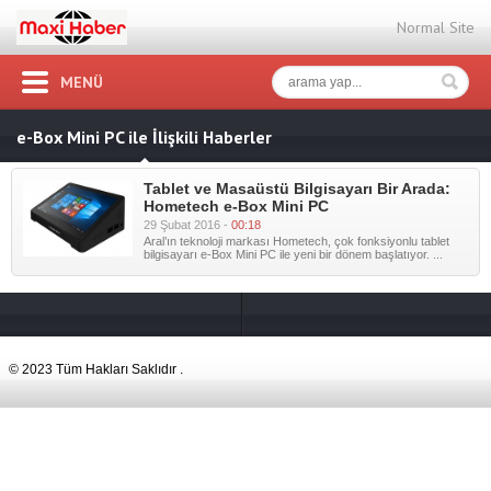
Normal Site
MENÜ
e-Box Mini PC ile İlişkili Haberler
Tablet ve Masaüstü Bilgisayarı Bir Arada:
Hometech e-Box Mini PC
29 Şubat 2016 -
00:18
Aral’ın teknoloji markası Hometech, çok fonksiyonlu tablet
bilgisayarı e-Box Mini PC ile yeni bir dönem başlatıyor. ...
© 2023 Tüm Hakları Saklıdır .