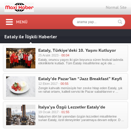
Normal Site
MENÜ
Eataly ile İlişkili Haberler
Eataly, Türkiye’deki 10. Yaşını Kutluyor
25 Aralık 2023 -
00:04
Eataly, onuncu yaşını iki gün boyunca süren festival tadında
etkinliklerle kutladı. Tüm Eataly misafirlerine açık ola ...
Eataly’de Pazar’ları “Jazz Breakfast” Keyfi
12 Ekim 2017 -
00:55
Zengin kahvaltı menüsüyle her zevke hitap eden Eataly, şık
ve rahat ortamı, kaliteli servisi ile Pazar sabahlarının v ...
İtalya’ya Özgü Lezzetler Eataly’de
19 Ocak 2017 -
01:55
İtalya’nın dört bir yanından özgün lezzetleri misafirlerine
sunan Eataly, özel deneyimler yaratmaya devam ediyor. D ...