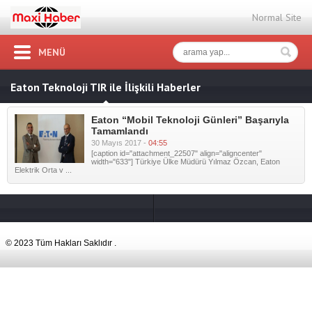
Normal Site
MENÜ
Eaton Teknoloji TIR ile İlişkili Haberler
Eaton “Mobil Teknoloji Günleri” Başarıyla
Tamamlandı
30 Mayıs 2017 -
04:55
[caption id="attachment_22507" align="aligncenter"
width="633"] Türkiye Ülke Müdürü Yılmaz Özcan, Eaton
Elektrik Orta v ...
© 2023 Tüm Hakları Saklıdır .