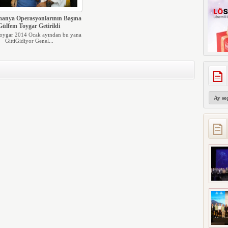
manya Operasyonlarının Başına
Gülfem Toygar Getirildi
oygar 2014 Ocak ayından bu yana
GittiGidiyor Genel...
Arşivler