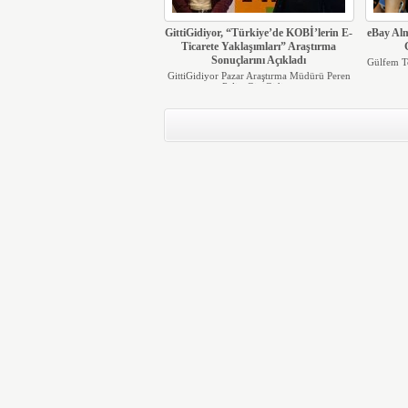
GittiGidiyor, “Türkiye’de KOBİ’lerin E-
eBay Al
Ticarete Yaklaşımları” Araştırma
Sonuçlarını Açıkladı
Gülfem T
GittiGidiyor Pazar Araştırma Müdürü Peren
Pelis, GittiGidiy...