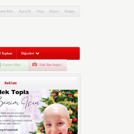
itene Ekle
Kayıt Ol
Giriş
Künye
İletişim
l Toplum
Diğerleri
Gazete Oku!
Eski Site Arşivi
Reklam