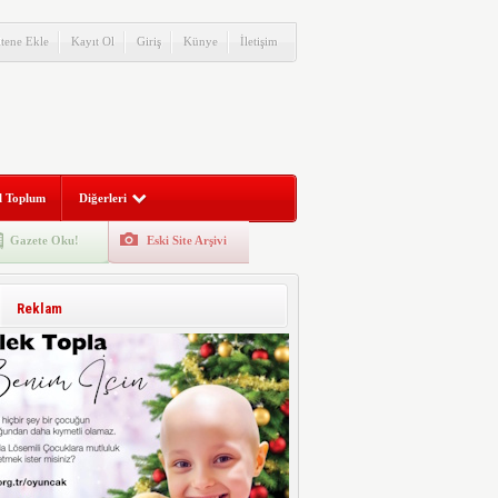
itene Ekle
Kayıt Ol
Giriş
Künye
İletişim
l Toplum
Diğerleri
Gazete Oku!
Eski Site Arşivi
Reklam