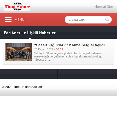
Normal Site
MENÜ
Eda Aner ile İlişkili Haberler
“Sessiz Çığlıklar 2” Karma Sergisi Açıldı
20 Kasım 2022 -
00:03
Yaklaşık 50 sanatçının şiddetin hiçbir geçerli bahanesi
olmayacağı gerçeğinden yola çıkarak ortaya koyduğu
“Sessiz Çı ...
© 2023 Tüm Hakları Saklıdır .