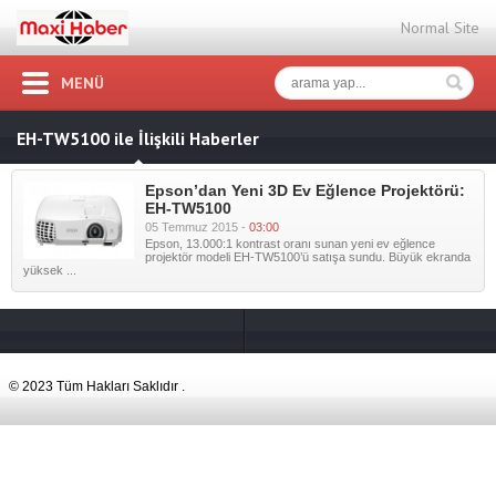
Normal Site
MENÜ
EH-TW5100 ile İlişkili Haberler
Epson’dan Yeni 3D Ev Eğlence Projektörü:
EH-TW5100
05 Temmuz 2015 -
03:00
Epson, 13.000:1 kontrast oranı sunan yeni ev eğlence
projektör modeli EH-TW5100’ü satışa sundu. Büyük ekranda
yüksek ...
© 2023 Tüm Hakları Saklıdır .