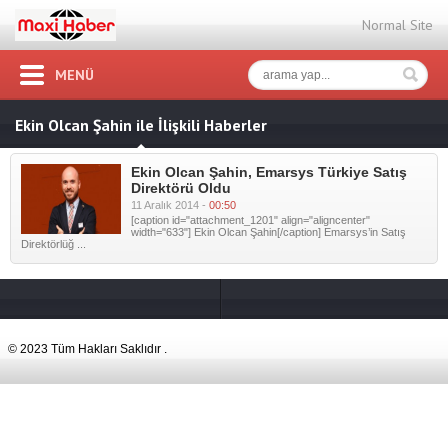
Normal Site
MENÜ
Ekin Olcan Şahin ile İlişkili Haberler
Ekin Olcan Şahin, Emarsys Türkiye Satış
Direktörü Oldu
11 Aralık 2014 -
00:50
[caption id="attachment_1201" align="aligncenter"
width="633"] Ekin Olcan Şahin[/caption] Emarsys’in Satış
Direktörlüğ ...
© 2023 Tüm Hakları Saklıdır .