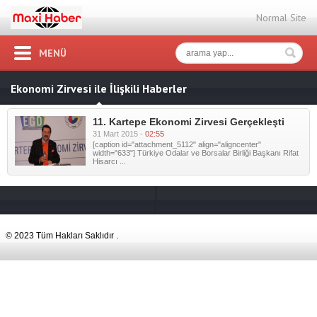
Normal Site
MENÜ
Ekonomi Zirvesi ile İlişkili Haberler
11. Kartepe Ekonomi Zirvesi Gerçekleşti
31 Mart 2015 -
02:55
[caption id="attachment_5112" align="aligncenter"
width="633"] Türkiye Odalar ve Borsalar Birliği Başkanı Rifat
Hisarcı ...
© 2023 Tüm Hakları Saklıdır .