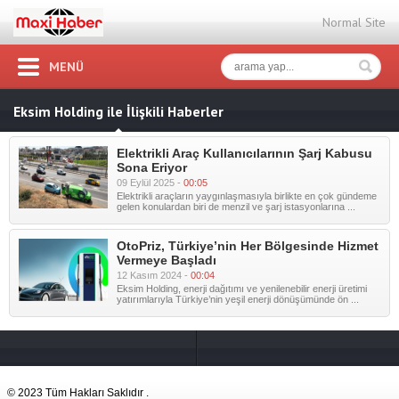
Normal Site
MENÜ
Eksim Holding ile İlişkili Haberler
Elektrikli Araç Kullanıcılarının Şarj Kabusu
Sona Eriyor
09 Eylül 2025 -
00:05
Elektrikli araçların yaygınlaşmasıyla birlikte en çok gündeme
gelen konulardan biri de menzil ve şarj istasyonlarına ...
OtoPriz, Türkiye’nin Her Bölgesinde Hizmet
Vermeye Başladı
12 Kasım 2024 -
00:04
Eksim Holding, enerji dağıtımı ve yenilenebilir enerji üretimi
yatırımlarıyla Türkiye’nin yeşil enerji dönüşümünde ön ...
© 2023 Tüm Hakları Saklıdır .