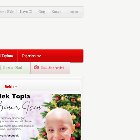
itene Ekle
Kayıt Ol
Giriş
Künye
İletişim
l Toplum
Diğerleri
Gazete Oku!
Eski Site Arşivi
Reklam