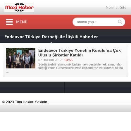
Normal Site
MENÜ
Endeavor Türkiye Derneği ile İlişkili Haberler
Endeavor Türkiye Yönetim Kurulu’na Çok
Uluslu Şirketler Katıldı
07 Haziran 2017 -
04:55
Sürdürülebilir ekonomik kalkınmayı desteklemek amacıyla
seçtiği Etkin Girişimcilere ivme kazandıran ve küresel bir ha
...
© 2023 Tüm Hakları Saklıdır .