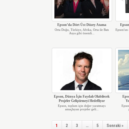
Epson’da Dört Üst Düzey Atama
Epson’
Orta Doğu, Türkiye, Afrika, Orta ile Batı
Epson'un d
Asya gibi önemli...
Epson, Dünya İçin Faydalı Olabilecek
Eps
Projeler Geliştirmeyi Hedefliyor
Ye
Epson, toplum için değer yaratmayı
Epson
amaçlayan projeler geli...
1
2
3
…
5
Sonraki »