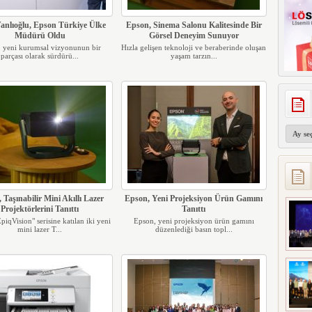
Vanlıoğlu, Epson Türkiye Ülke
Epson, Sinema Salonu Kalitesinde Bir
Müdürü Oldu
Görsel Deneyim Sunuyor
 yeni kurumsal vizyonunun bir
Hızla gelişen teknoloji ve beraberinde oluşan
parçası olarak sürdürü...
yaşam tarzın...
Arşivler
 Taşınabilir Mini Akıllı Lazer
Epson, Yeni Projeksiyon Ürün Gamını
Projektörlerini Tanıttı
Tanıttı
piqVision" serisine katılan iki yeni
Epson, yeni projeksiyon ürün gamını
mini lazer T...
düzenlediği basın topl...