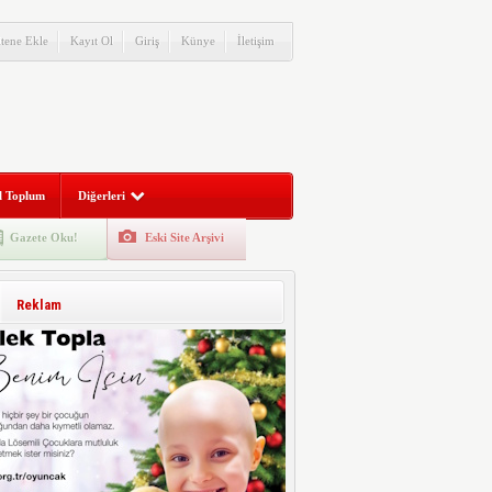
itene Ekle
Kayıt Ol
Giriş
Künye
İletişim
l Toplum
Diğerleri
Gazete Oku!
Eski Site Arşivi
Reklam