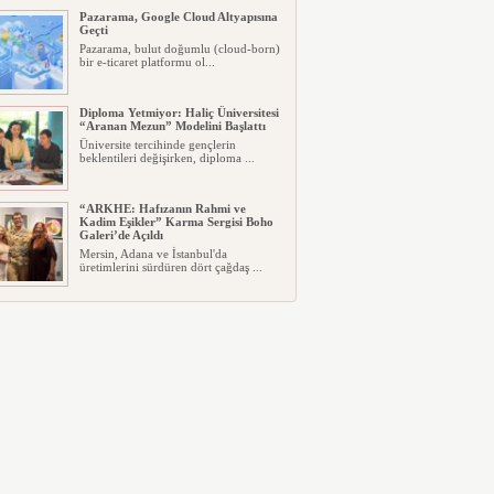
Pazarama, Google Cloud Altyapısına
Geçti
Pazarama, bulut doğumlu (cloud-born)
bir e-ticaret platformu ol...
Diploma Yetmiyor: Haliç Üniversitesi
“Aranan Mezun” Modelini Başlattı
Üniversite tercihinde gençlerin
beklentileri değişirken, diploma ...
“ARKHE: Hafızanın Rahmi ve
Kadim Eşikler” Karma Sergisi Boho
Galeri’de Açıldı
Mersin, Adana ve İstanbul'da
üretimlerini sürdüren dört çağdaş ...
Fujifilm, Şipşak Fotoğraf Makinesi
instax mini 99’un Gümüş Rengini
Tanıttı
Fujifilm, üst segment analog şipşak
fotoğraf makinesi instax mi...
GHTC ve Temos International
Stratejik Ortaklık Kurdu
Dünya Sağlık Turizmi Konseyi
(GHTC), Temos International ile st...