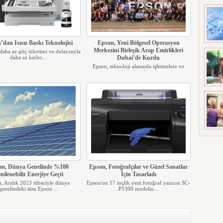
dan Isısız Baskı Teknolojisi
Epson, Yeni Bölgesel Operasyon
Merkezini Birleşik Arap Emirlikleri
aha az güç tüketimi ve dolayısıyla
daha az karbo...
Dubai’de Kurdu
Epson, teknoloji alanında işletmelere ve
tüketicilere hizm...
on, Dünya Genelinde %100
Epson, Fotoğrafçılar ve Güzel Sanatlar
nilenebilir Enerjiye Geçti
İçin Tasarladı
, Aralık 2023 itibariyle dünya
Epson'un 17 inçlik yeni fotoğraf yazıcısı SC-
genelindeki tüm Epson ...
P5300 modelin...