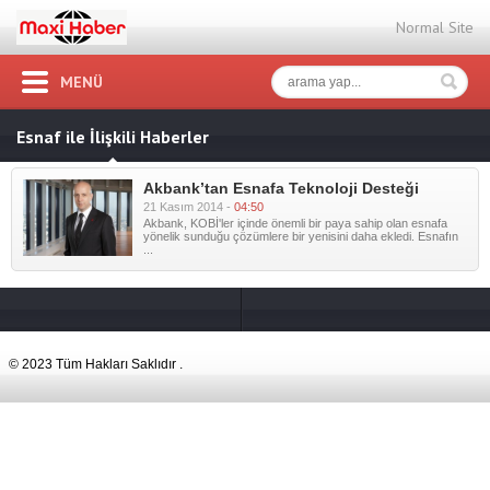
Normal Site
MENÜ
Esnaf ile İlişkili Haberler
Akbank’tan Esnafa Teknoloji Desteği
21 Kasım 2014 -
04:50
Akbank, KOBİ'ler içinde önemli bir paya sahip olan esnafa
yönelik sunduğu çözümlere bir yenisini daha ekledi. Esnafın
...
© 2023 Tüm Hakları Saklıdır .