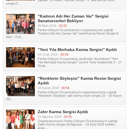
yapılan “23 Nisan Yıldızlar Geçidi – 2“ adlı karma resim
sergisi 2 ...
“Kadının Adı Her Zaman Var” Sergisi
Sanatseverleri Bekliyor
09 Mart 2019 -
03:20
Feriha Gökçen Özsarıkamış'ın organizasyonu yaptığı
"Kadının Adı Her Zaman Var" isimli Karma Resim Sergisi 8
Mart - 8 Ni ...
“Yeni Yıla Merhaba Karma Sergisi” Açıldı
04 Ocak 2019 -
03:59
Feriha Gökçen Özsarıkamış tarafından düzenlenen “Yeni
Yıla Merhaba Karma Sergisi” Levent Tenis Kulübü‘nde 3 - 17
Ocak ...
“Renklerin Söyleşisi” Karma Resim Sergisi
Açıldı
24 Kasım 2018 -
00:56
Feriha Gökçen Özsarıkamış’ın organizasyonunu yaptığı
“Renklerin Söyleşisi” adlı karma resim sergisi 23 – 30 Kasım
201 ...
Zafer Karma Sergisi Açıldı
31 Ağustos 2018 -
00:55
Organizasyonunu Feriha Gökçen Özsarıkamış’ın yaptığı
Zafer Karma Sergisi 20 Ağustos – 19 Eylül 2018 tarihleri
arası ...