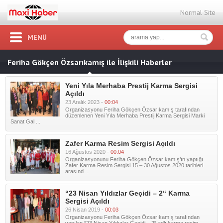
Normal Site
MENÜ
Feriha Gökçen Özsarıkamış ile İlişkili Haberler
Yeni Yıla Merhaba Prestij Karma Sergisi
Açıldı
23 Aralık 2023 -
00:04
Organizasyonu Feriha Gökçen Özsarıkamış tarafından
düzenlenen Yeni Yıla Merhaba Prestij Karma Sergisi Marki
Sanat Gal ...
Zafer Karma Resim Sergisi Açıldı
16 Ağustos 2020 -
00:04
Organizasyonunu Feriha Gökçen Özsarıkamış’ın yaptığı
Zafer Karma Resim Sergisi 15 – 30 Ağustos 2020 tarihleri
arasınd ...
“23 Nisan Yıldızlar Geçidi – 2“ Karma
Sergisi Açıldı
26 Nisan 2019 -
00:03
Organizasyonu Feriha Gökçen Özsarıkamış tarafından