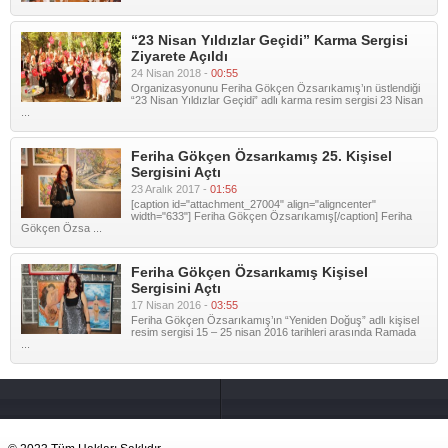
“23 Nisan Yıldızlar Geçidi” Karma Sergisi
Ziyarete Açıldı
24 Nisan 2018 -
00:55
Organizasyonunu Feriha Gökçen Özsarıkamış’ın üstlendiği
“23 Nisan Yıldızlar Geçidi” adlı karma resim sergisi 23 Nisan
...
Feriha Gökçen Özsarıkamış 25. Kişisel
Sergisini Açtı
23 Aralık 2017 -
01:56
[caption id="attachment_27004" align="aligncenter"
width="633"] Feriha Gökçen Özsarıkamış[/caption] Feriha
Gökçen Özsa ...
Feriha Gökçen Özsarıkamış Kişisel
Sergisini Açtı
17 Nisan 2016 -
03:55
Feriha Gökçen Özsarıkamış’ın “Yeniden Doğuş” adlı kişisel
resim sergisi 15 – 25 nisan 2016 tarihleri arasında Ramada
...