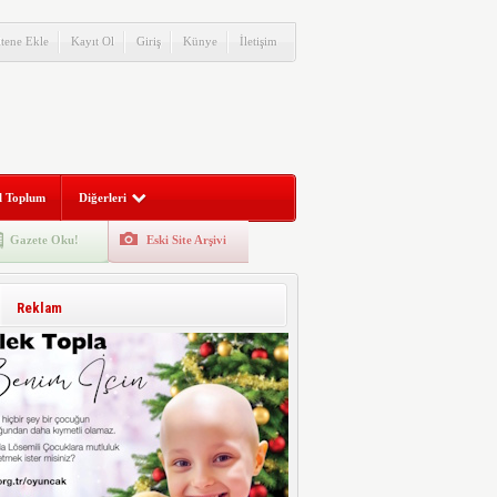
itene Ekle
Kayıt Ol
Giriş
Künye
İletişim
l Toplum
Diğerleri
Gazete Oku!
Eski Site Arşivi
Reklam