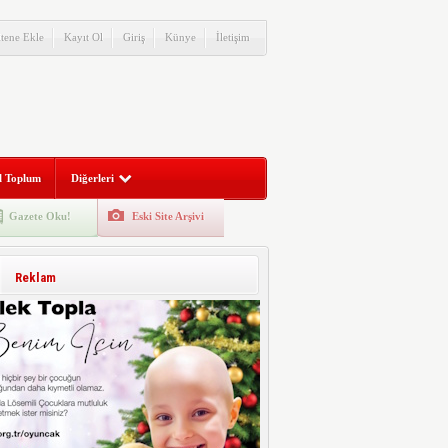
itene Ekle
Kayıt Ol
Giriş
Künye
İletişim
l Toplum
Diğerleri
Gazete Oku!
Eski Site Arşivi
Reklam