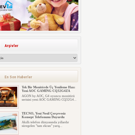
Arşivler
En Son Haberler
Tek Bir Monitörde Üç Yenileme Hızı:
Yeni AOC GAMING CQ32G4ZA
AGON by AOC, G4 oyuncu monitörü
serisini yeni AOC GAMING CQ32G4...
TECNO, Yeni Nesil Çerçevesiz
Konsept Telefonunu Duyurdu
Akıllı telefon dünyasında yıllardır
süregelen "tam ekran" yarış...