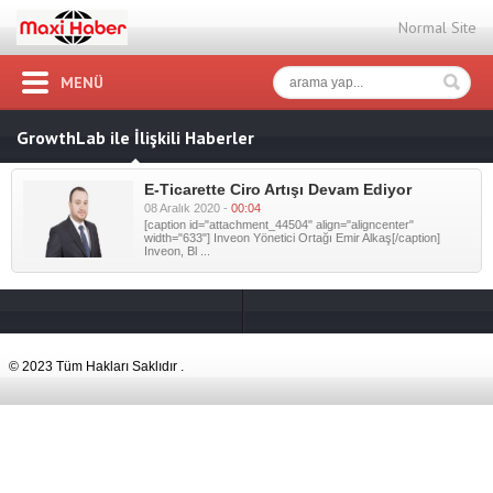
Normal Site
MENÜ
GrowthLab ile İlişkili Haberler
E-Ticarette Ciro Artışı Devam Ediyor
08 Aralık 2020 -
00:04
[caption id="attachment_44504" align="aligncenter"
width="633"] Inveon Yönetici Ortağı Emir Alkaş[/caption]
Inveon, Bl ...
© 2023 Tüm Hakları Saklıdır .