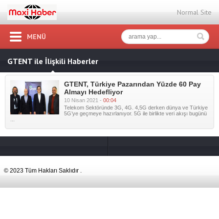
Normal Site
MENÜ
GTENT ile İlişkili Haberler
GTENT, Türkiye Pazarından Yüzde 60 Pay
Almayı Hedefliyor
10 Nisan 2021 -
00:04
Telekom Sektöründe 3G, 4G. 4,5G derken dünya ve Türkiye
5G’ye geçmeye hazırlanıyor. 5G ile birlikte veri akışı bugünü
...
© 2023 Tüm Hakları Saklıdır .