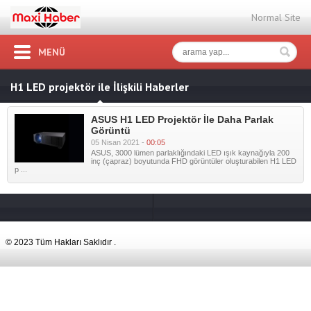
Normal Site
MENÜ
H1 LED projektör ile İlişkili Haberler
ASUS H1 LED Projektör İle Daha Parlak
Görüntü
05 Nisan 2021 -
00:05
ASUS, 3000 lümen parlaklığındaki LED ışık kaynağıyla 200
inç (çapraz) boyutunda FHD görüntüler oluşturabilen H1 LED
p ...
© 2023 Tüm Hakları Saklıdır .