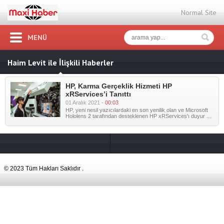
Normal Site
MENÜ
Haim Levit ile İlişkili Haberler
HP, Karma Gerçeklik Hizmeti HP
xRServices’i Tanıttı
01 Aralık 2021 -
00:03
HP, yeni nesil yazıcılardaki en son yenilik olan ve Microsoft
Hololens 2 tarafından desteklenen HP xRServices'ı duyur ...
© 2023 Tüm Hakları Saklıdır .