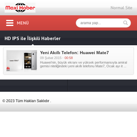
Normal Site
MENÜ
HD IPS ile İlişkili Haberler
Yeni Akıllı Telefon: Huawei Mate7
09 Şubat 2015 -
00:58
Huawei’nin, büyük ekranı ve yüksek performansıyla amiral
gemisi niteliğindeki yeni akıllı telefonu Mate7, Ocak ayı it ...
© 2023 Tüm Hakları Saklıdır .