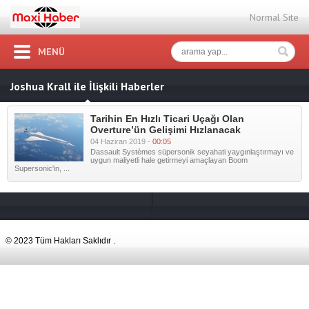
Normal Site
MENÜ
Joshua Krall ile İlişkili Haberler
Tarihin En Hızlı Ticari Uçağı Olan
Overture’ün Gelişimi Hızlanacak
04 Haziran 2019 -
00:05
Dassault Systèmes süpersonik seyahati yaygınlaştırmayı ve
uygun maliyetli hale getirmeyi amaçlayan Boom
Supersonic'in, ...
© 2023 Tüm Hakları Saklıdır .