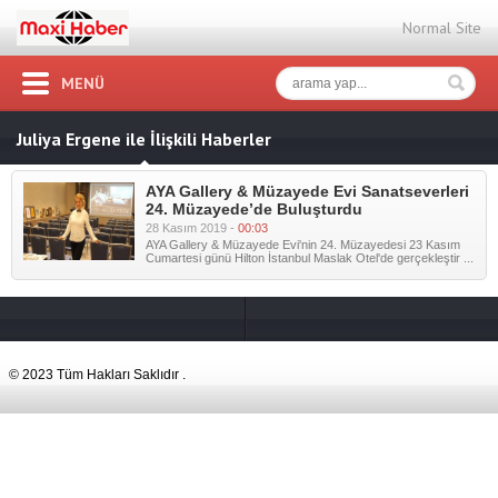
Normal Site
MENÜ
Juliya Ergene ile İlişkili Haberler
AYA Gallery & Müzayede Evi Sanatseverleri
24. Müzayede’de Buluşturdu
28 Kasım 2019 -
00:03
AYA Gallery & Müzayede Evi'nin 24. Müzayedesi 23 Kasım
Cumartesi günü Hilton İstanbul Maslak Otel'de gerçekleştir ...
© 2023 Tüm Hakları Saklıdır .