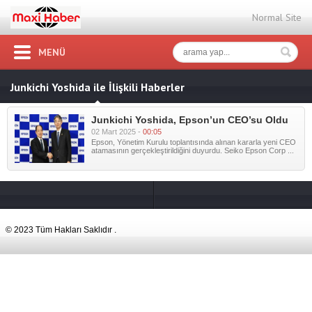
Normal Site
MENÜ
Junkichi Yoshida ile İlişkili Haberler
Junkichi Yoshida, Epson’un CEO’su Oldu
02 Mart 2025 -
00:05
Epson, Yönetim Kurulu toplantısında alınan kararla yeni CEO
atamasının gerçekleştirildiğini duyurdu. Seiko Epson Corp ...
© 2023 Tüm Hakları Saklıdır .