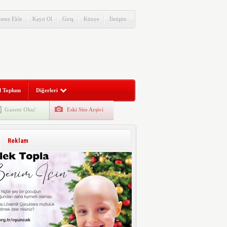
itene Ekle
Kayıt Ol
Giriş
Künye
İletişim
l Toplum
Diğerleri
Gazete Oku!
Eski Site Arşivi
Reklam