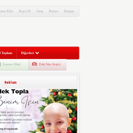
itene Ekle
Kayıt Ol
Giriş
Künye
İletişim
l Toplum
Diğerleri
Gazete Oku!
Eski Site Arşivi
Reklam