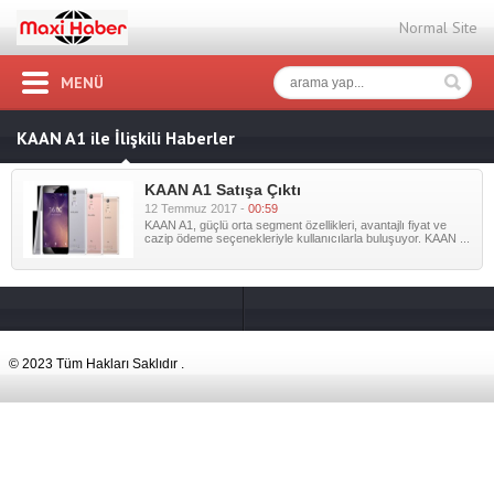
Normal Site
MENÜ
KAAN A1 ile İlişkili Haberler
KAAN A1 Satışa Çıktı
12 Temmuz 2017 -
00:59
KAAN A1, güçlü orta segment özellikleri, avantajlı fiyat ve
cazip ödeme seçenekleriyle kullanıcılarla buluşuyor. KAAN ...
© 2023 Tüm Hakları Saklıdır .