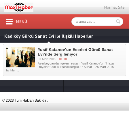
Normal Site
MENÜ
Kadıköy Gürcü Sanat Evi ile İlişkili Haberler
Yusif Katanov’un Eserleri Gürcü Sanat
Evi’nde Sergileniyor
07 Mart 2015 -
01:10
Azerbeycan’dan gelen ressam Yusif Katanov’un “Hazar
Rüyaları” adlı 5.kişisel sergisi 27 Şubat – 25 Mart 2015
tarihler ...
© 2023 Tüm Hakları Saklıdır .