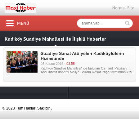
Normal Site
MENÜ
Kadıköy Suadiye Mahallesi ile İlişkili Haberler
Suadiye Sanat Atölyeleri Kadıköylülerin
Hizmetinde
08 Kasım 2016 -
03:55
Kadıköy Suadiye Mahallesi’nde bulunan Osmanlı Padişahı II.
Abdülhamit dönemi Maliye Bakanı Reşat Paşa tarafından kızı
...
© 2023 Tüm Hakları Saklıdır .