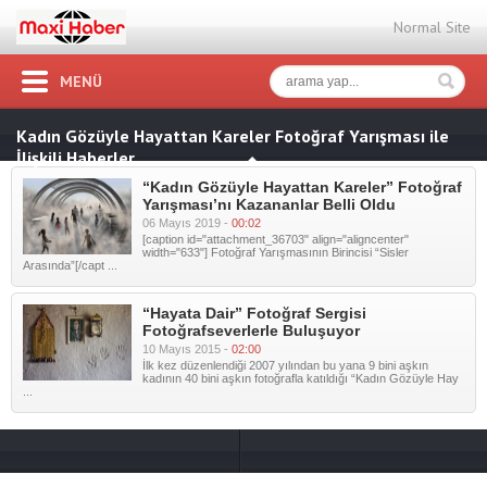
Normal Site
MENÜ
Kadın Gözüyle Hayattan Kareler Fotoğraf Yarışması ile
İlişkili Haberler
“Kadın Gözüyle Hayattan Kareler” Fotoğraf
Yarışması’nı Kazananlar Belli Oldu
06 Mayıs 2019 -
00:02
[caption id="attachment_36703" align="aligncenter"
width="633"] Fotoğraf Yarışmasının Birincisi “Sisler
Arasında”[/capt ...
“Hayata Dair” Fotoğraf Sergisi
Fotoğrafseverlerle Buluşuyor
10 Mayıs 2015 -
02:00
İlk kez düzenlendiği 2007 yılından bu yana 9 bini aşkın
kadının 40 bini aşkın fotoğrafla katıldığı “Kadın Gözüyle Hay
...