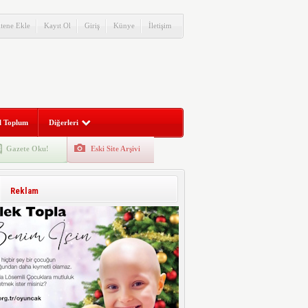
itene Ekle
Kayıt Ol
Giriş
Künye
İletişim
l Toplum
Diğerleri
Gazete Oku!
Eski Site Arşivi
Reklam