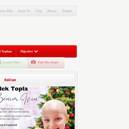
itene Ekle
Kayıt Ol
Giriş
Künye
İletişim
l Toplum
Diğerleri
Gazete Oku!
Eski Site Arşivi
Reklam