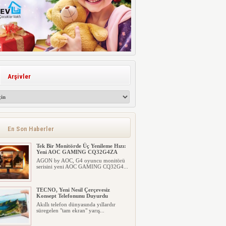
Arşivler
En Son Haberler
Tek Bir Monitörde Üç Yenileme Hızı:
Yeni AOC GAMING CQ32G4ZA
AGON by AOC, G4 oyuncu monitörü
serisini yeni AOC GAMING CQ32G4...
TECNO, Yeni Nesil Çerçevesiz
Konsept Telefonunu Duyurdu
Akıllı telefon dünyasında yıllardır
süregelen "tam ekran" yarış...