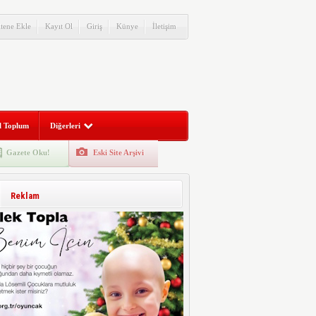
itene Ekle
Kayıt Ol
Giriş
Künye
İletişim
l Toplum
Diğerleri
Gazete Oku!
Eski Site Arşivi
Reklam