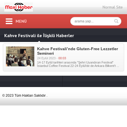
Normal Site
MENÜ
Kahve Festivali ile İlişkili Haberler
Kahve Festivali’nde Gluten-Free Lezzetler
Semineri
24 Eylül 2023 -
00:03
14-17 Eylül tarihleri arasında "Şehri Uyandıran Festival"
İstanbul Coffee Festival 22-24 Eylül’de de Ankara Bilkent’t ...
© 2023 Tüm Hakları Saklıdır .