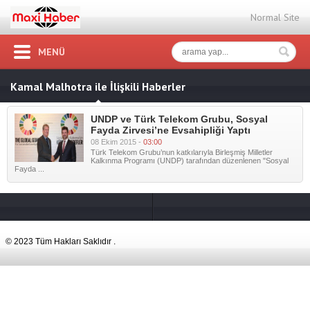
Normal Site
MENÜ
Kamal Malhotra ile İlişkili Haberler
UNDP ve Türk Telekom Grubu, Sosyal
Fayda Zirvesi’ne Evsahipliği Yaptı
08 Ekim 2015 -
03:00
Türk Telekom Grubu’nun katkılarıyla Birleşmiş Milletler
Kalkınma Programı (UNDP) tarafından düzenlenen "Sosyal
Fayda ...
© 2023 Tüm Hakları Saklıdır .