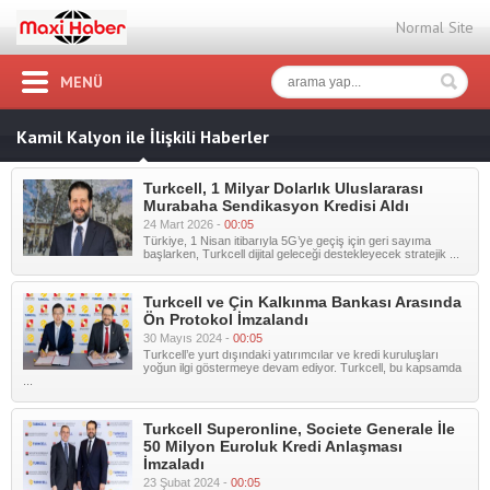
Normal Site
MENÜ
Kamil Kalyon ile İlişkili Haberler
Turkcell, 1 Milyar Dolarlık Uluslararası
Murabaha Sendikasyon Kredisi Aldı
24 Mart 2026 -
00:05
Türkiye, 1 Nisan itibarıyla 5G’ye geçiş için geri sayıma
başlarken, Turkcell dijital geleceği destekleyecek stratejik ...
Turkcell ve Çin Kalkınma Bankası Arasında
Ön Protokol İmzalandı
30 Mayıs 2024 -
00:05
Turkcell’e yurt dışındaki yatırımcılar ve kredi kuruluşları
yoğun ilgi göstermeye devam ediyor. Turkcell, bu kapsamda
...
Turkcell Superonline, Societe Generale İle
50 Milyon Euroluk Kredi Anlaşması
İmzaladı
23 Şubat 2024 -
00:05