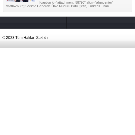
[caption id="attachment_58790" align="aligncenter"
width="633"] Societe Generale Ülke Müdürü Batu Çetin, Turkcell Finan ...
© 2023 Tüm Hakları Saklıdır .