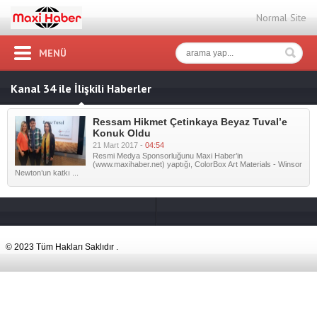
Normal Site
MENÜ
Kanal 34 ile İlişkili Haberler
Ressam Hikmet Çetinkaya Beyaz Tuval’e
Konuk Oldu
21 Mart 2017 -
04:54
Resmi Medya Sponsorluğunu Maxi Haber’in
(www.maxihaber.net) yaptığı, ColorBox Art Materials - Winsor
Newton’un katkı ...
© 2023 Tüm Hakları Saklıdır .