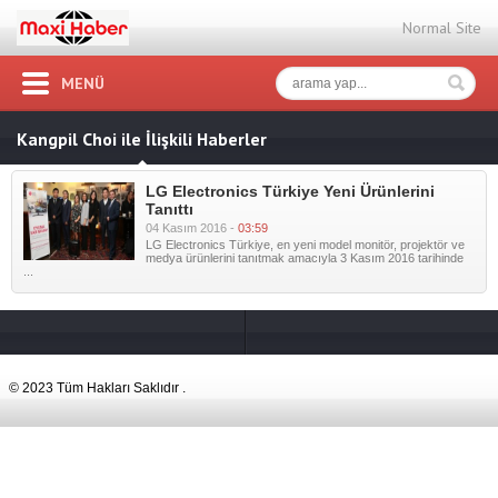
Normal Site
MENÜ
Kangpil Choi ile İlişkili Haberler
LG Electronics Türkiye Yeni Ürünlerini
Tanıttı
04 Kasım 2016 -
03:59
LG Electronics Türkiye, en yeni model monitör, projektör ve
medya ürünlerini tanıtmak amacıyla 3 Kasım 2016 tarihinde
...
© 2023 Tüm Hakları Saklıdır .