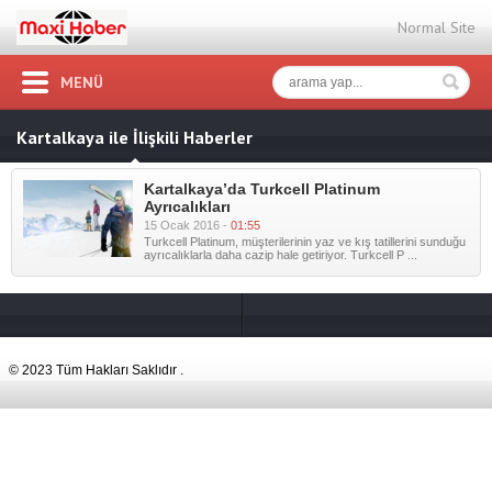
Normal Site
MENÜ
Kartalkaya ile İlişkili Haberler
Kartalkaya’da Turkcell Platinum
Ayrıcalıkları
15 Ocak 2016 -
01:55
Turkcell Platinum, müşterilerinin yaz ve kış tatillerini sunduğu
ayrıcalıklarla daha cazip hale getiriyor. Turkcell P ...
© 2023 Tüm Hakları Saklıdır .