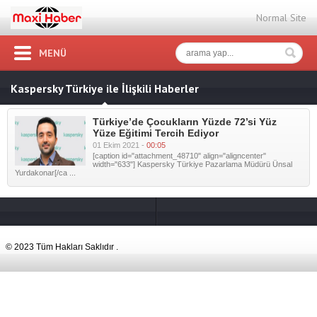
Normal Site
MENÜ
Kaspersky Türkiye ile İlişkili Haberler
Türkiye’de Çocukların Yüzde 72’si Yüz
Yüze Eğitimi Tercih Ediyor
01 Ekim 2021 -
00:05
[caption id="attachment_48710" align="aligncenter"
width="633"] Kaspersky Türkiye Pazarlama Müdürü Ünsal
Yurdakonar[/ca ...
© 2023 Tüm Hakları Saklıdır .