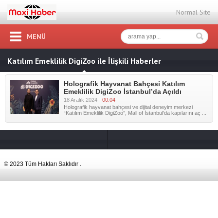
Normal Site
MENÜ
Katılım Emeklilik DigiZoo ile İlişkili Haberler
Holografik Hayvanat Bahçesi Katılım
Emeklilik DigiZoo İstanbul’da Açıldı
18 Aralık 2024 -
00:04
Holografik hayvanat bahçesi ve dijital deneyim merkezi
“Katılım Emeklilik DigiZoo”, Mall of İstanbul'da kapılarını aç ...
© 2023 Tüm Hakları Saklıdır .