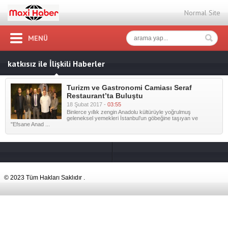
Normal Site
MENÜ
katkısız ile İlişkili Haberler
Turizm ve Gastronomi Camiası Seraf
Restaurant’ta Buluştu
18 Şubat 2017 -
03:55
Binlerce yıllık zengin Anadolu kültürüyle yoğrulmuş
geleneksel yemekleri İstanbul’un göbeğine taşıyan ve
"Efsane Anad ...
© 2023 Tüm Hakları Saklıdır .