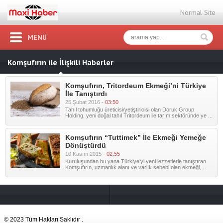
Normal Site
MENÜ
Komşufırın ile İlişkili Haberler
Komşufırın, Tritordeum Ekmeği’ni Türkiye
İle Tanıştırdı
25 Şubat 2016 -
03:50
Tahıl tohumluğu üreticisi/yetiştiricisi olan Doruk Group
Holding, yeni doğal tahıl Tritordeum ile tarım sektöründe ye ...
Komşufırın “Tuttimek” İle Ekmeği Yemeğe
Dönüştürdü
10 Kasım 2015 -
02:55
Kuruluşundan bu yana Türkiye’yi yeni lezzetlerle tanıştıran
Komşufırın, uzmanlık alanı ve varlık sebebi olan ekmeği, ...
© 2023 Tüm Hakları Saklıdır .