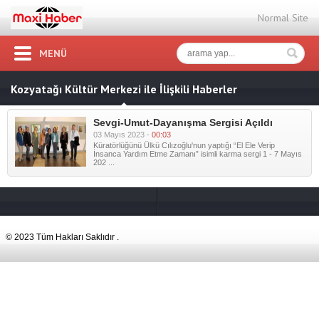
Normal Site
MENÜ
Kozyatağı Kültür Merkezi ile İlişkili Haberler
Sevgi-Umut-Dayanışma Sergisi Açıldı
03 Mayıs 2023 -
00:03
Küratörlüğünü Ülkü Cılızoğlu'nun yaptığı “El Ele Verip
İnsanca Yardım Etme Zamanı” isimli karma sergi 1 - 7 Mayıs
202 ...
© 2023 Tüm Hakları Saklıdır .