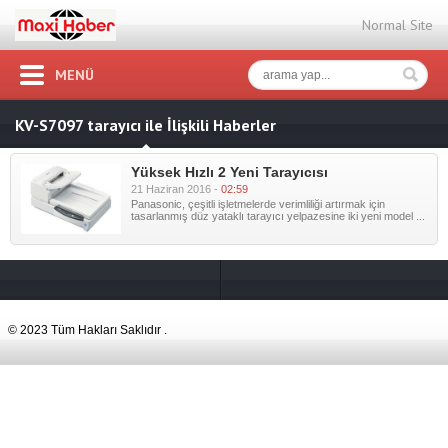
Normal Site
MENÜ
KV-S7097 tarayıcı ile İlişkili Haberler
Yüksek Hızlı 2 Yeni Tarayıcısı
21 Haziran 2016 -
02:59
Panasonic, çeşitli işletmelerde verimliliği artırmak için
tasarlanmış düz yataklı tarayıcı yelpazesine iki yeni model ...
© 2023 Tüm Hakları Saklıdır .